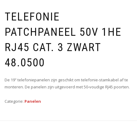
TELEFONIE
PATCHPANEEL 50V 1HE
RJ45 CAT. 3 ZWART
48.0500
De 19” telefoniepanelen zijn geschikt om telefonie-stamkabel af te
monteren. De panelen zijn uitgevoerd met 50-voudige RJ45 poorten.
Categorie:
Panelen