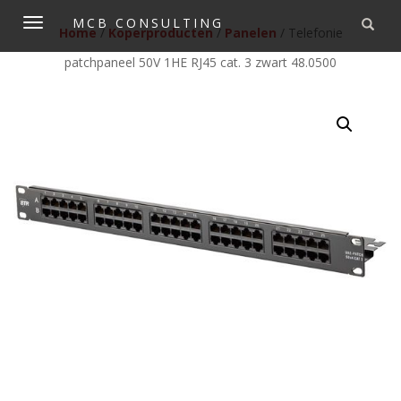
MCB CONSULTING
SCHAKEL
Home
/
Koperproducten
/
Panelen
/ Telefonie
TUSSEN
patchpaneel 50V 1HE RJ45 cat. 3 zwart 48.0500
MENU